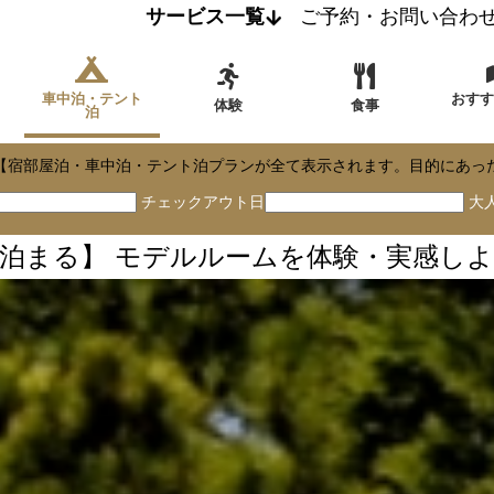
サービス一覧
ご予約・お問い合わ
車中泊・テント
おす
体験
食事
泊
【宿部屋泊・車中泊・テント泊プランが全て表示されます。目的にあっ
チェックアウト日
大
泊まる】 モデルルームを体験・実感し