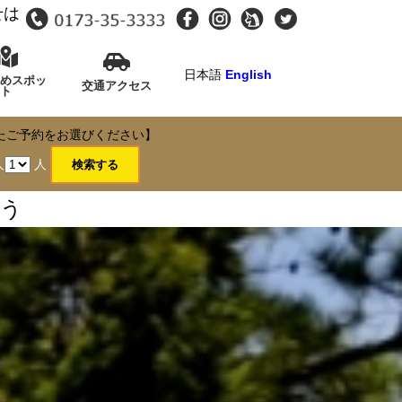
せは
日本語
English
すめスポッ
交通アクセス
ト
たご予約をお選びください】
人
人
よう